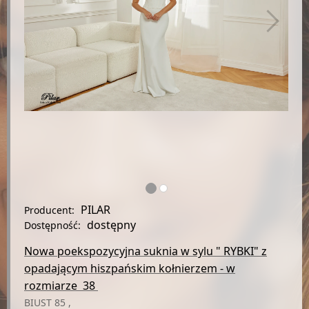
PILAR
Producent:
dostępny
Dostępność:
Nowa poekspozycyjna suknia w sylu " RYBKI" z
opadającym hiszpańskim kołnierzem - w
rozmiarze
38
BIUST 85 ,