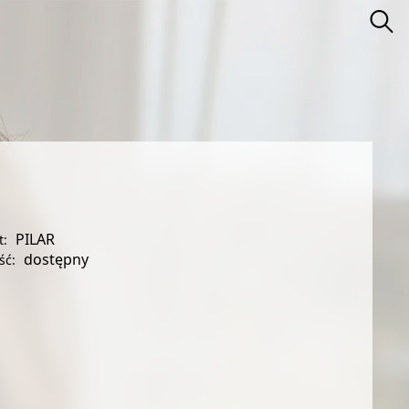
PILAR
t:
dostępny
ść: