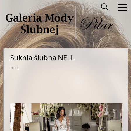
Suknia ślubna NELL
NELL